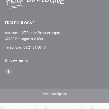
FRGI BOULOGNE
Adresse : 127 Rue de Brequerecque,
62200 Boulogne-sur-Mer
Téléphone : 03 21 31 50 43
Suivez-nous…
Find us on:
Facebook
page
opens
in
Mentions légales
new
window