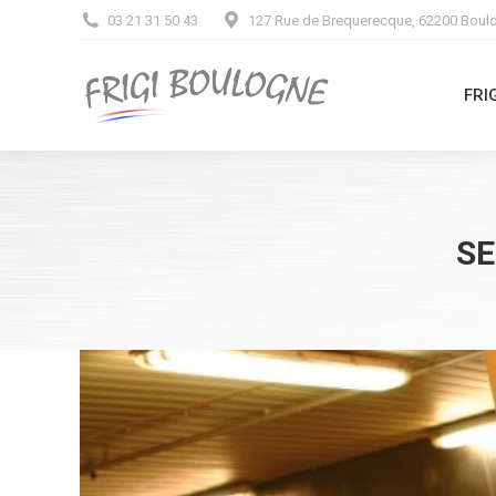
03 21 31 50 43
127 Rue de Brequerecque, 62200 Boul
FR
FRI
SE