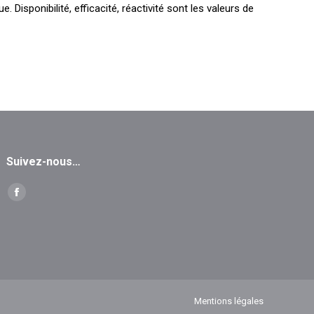
isponibilité, efficacité, réactivité sont les valeurs de
Suivez-nous…
Trouvez nous sur :
Facebook
page
opens
in
new
window
Mentions légales