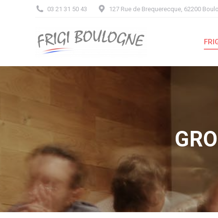
03 21 31 50 43
127 Rue de Brequerecque, 62200 Boul
FR
FRI
GRO